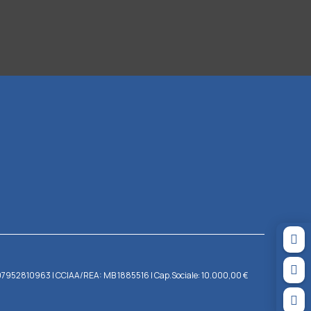


IVA: 07952810963 | CCIAA/REA: MB 1885516 | Cap.Sociale: 10.000,00 €
