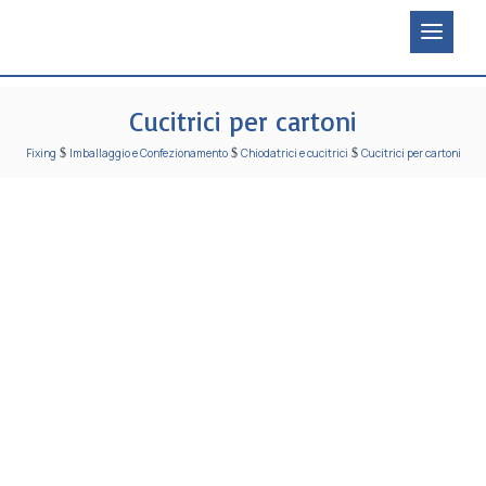
Cucitrici per cartoni
Fixing
$
Imballaggio e Confezionamento
$
Chiodatrici e cucitrici
$
Cucitrici per cartoni
cucitrici per cartoni adatte a
ogni industria
Fixing Italia
, nel proprio catalogo, offre una moltitudine
di
strumentazioni
differenti, adatte sia a
produzioni
artigianali
che
industriali
: tra queste, le
cucitrici
per scatole in cartone
rappresentano in tutto e per tutto le