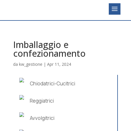
imballaggio e
confezionamento
da
kw_gestione
|
Apr 11, 2024
Chiodatrici-Cucitrici
Azienda
Reggiatrici
Assistenza e Riparazioni
Chiodatrici e cucitrici
Avvolgitrici
Logistica
Reggiatrici
Coil Nailers e Strip Nailers