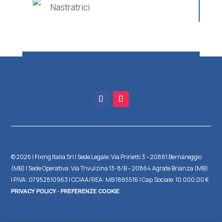
Nastratrici
Chiodatrici per cornici
Avvolgitrici
Automatiche
Chiodatrici per finitura
Semiautomatiche
Nastratrici
Semiautomatiche a tavola rotante
Chiodi
Cucitrici per cartoni
Manuali
A braccio
Teste nastrasti
Punti metallici
Speciali
A batteria
Semoventi
Autodimensionanti
In acciaio inox
Automatiche a postazione fissa
A formato fisso
© 2026 | Fixing Italia Srl | Sede Legale: Via Prinetti 3 – 20881 Bernareggio
(MB) | Sede Operativa: Via Trivulzina 13-8/B – 20864 Agrate Brianza (MB)
Automatiche in linea
| P.IVA: 07952810963 | CCIAA/REA: MB 1885516 | Cap.Sociale: 10.000,00 €
-
PRIVACY POLICY
PREFERENZE COOKIE